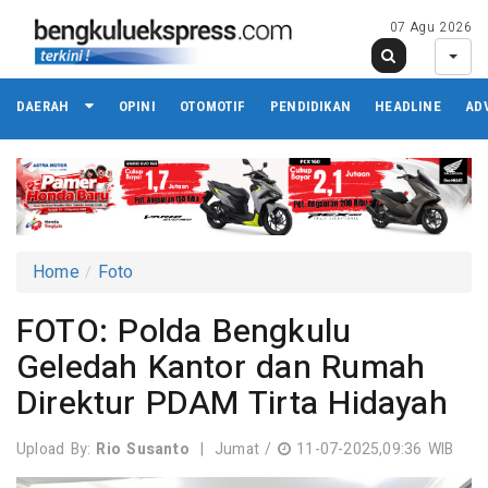
07 Agu 2026
DAERAH
OPINI
OTOMOTIF
PENDIDIKAN
HEADLINE
AD
Home
Foto
FOTO: Polda Bengkulu
Geledah Kantor dan Rumah
Direktur PDAM Tirta Hidayah
Upload By:
Rio Susanto
|
Jumat /
11-07-2025,09:36 WIB