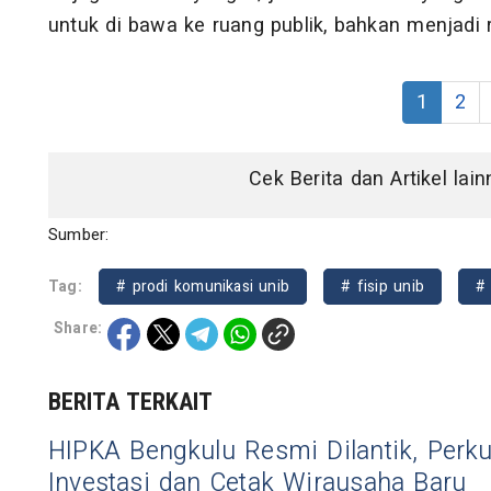
untuk di bawa ke ruang publik, bahkan menjadi 
1
2
Cek Berita dan Artikel lai
Sumber:
Tag:
# prodi komunikasi unib
# fisip unib
# 
Share:
BERITA TERKAIT
HIPKA Bengkulu Resmi Dilantik, Perku
Investasi dan Cetak Wirausaha Baru