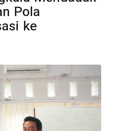
an Pola
asi ke