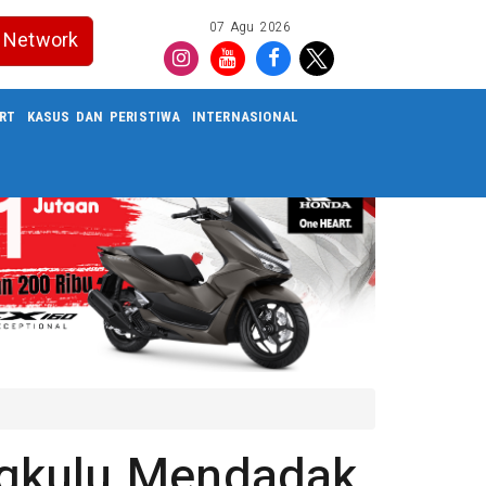
07 Agu 2026
Network
RT
KASUS DAN PERISTIWA
INTERNASIONAL
gkulu Mendadak