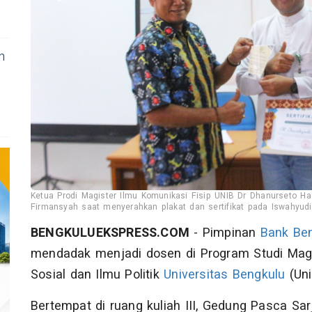
n
Ketua Prodi Magister Ilmu Komunikasi Fisip UNIB Dr Dhanurseto Ha
Firmansyah saat menyerahkan plakat dan sertifikat pada Iswahyudi-(f
BENGKULUEKSPRESS.COM
- Pimpinan
Bank Be
mendadak menjadi dosen di Program Studi Magi
Sosial dan Ilmu Politik
Universitas Bengkulu
(Uni
Bertempat di ruang kuliah III, Gedung Pasca Sa