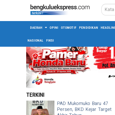
DAERAH
OPINI
OTOMOTIF
PENDIDIKAN
HEADLIN
NASIONAL
FIKSI
TERKINI
PAD Mukomuko Baru 47
Persen, BKD Kejar Target