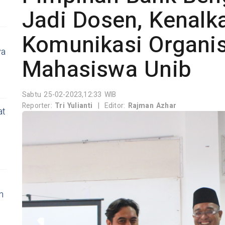
Jadi Dosen, Kenalk
Komunikasi Organis
ya
Mahasiswa Unib
Sabtu 25-02-2023,12:33 WIB
Reporter:
Tri Yulianti
|
Editor:
Rajman Azhar
at
n