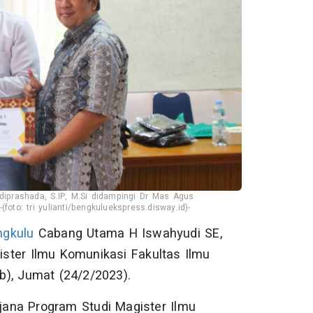
diprashada, S.IP, M.Si didampingi Dr Mas Agus
oto: tri yulianti/bengkuluekspress.disway.id)-
ngkulu
Cabang Utama H Iswahyudi SE,
ster Ilmu Komunikasi Fakultas Ilmu
b), Jumat (24/2/2023).
rjana Program Studi Magister Ilmu