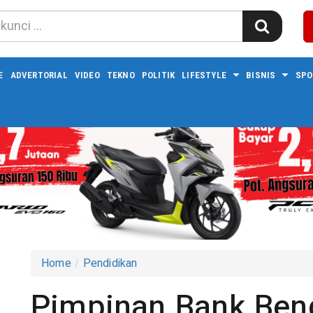
E
ADVERTORIAL
VIDEO
TEKNO
POLITIK
LIFESTYLE
BISNIS
SPO
Home
Pendidikan
Pimpinan Bank Ben