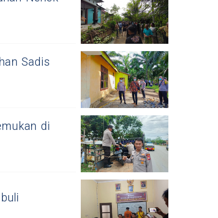
han Sadis
emukan di
buli