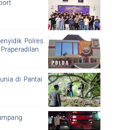
port
nyidik Polres
Praperadilan
nia di Pantai
numpang