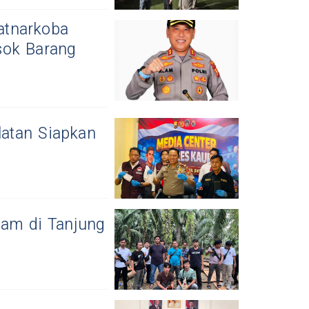
atnarkoba
sok Barang
latan Siapkan
yam di Tanjung