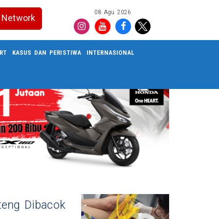
08 Agu 2026
Network
RT
KASUS DAN PERISTIWA
INTERNASIONAL
teng Dibacok