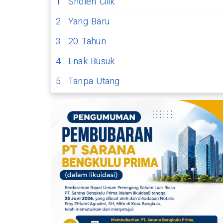
1
Sholeh Cilik
2
Yang Baru
3
20 Tahun
4
Enak Busuk
5
Tanpa Utang