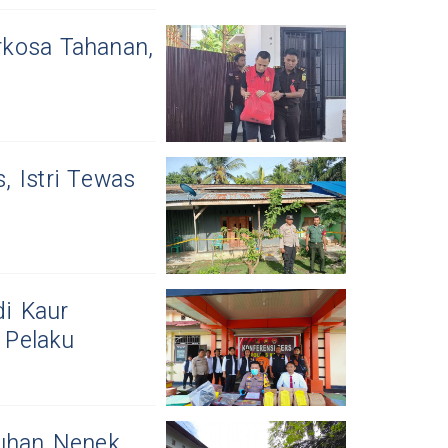
rkosa Tahanan,
, Istri Tewas
i Kaur
 Pelaku
uhan Nenek