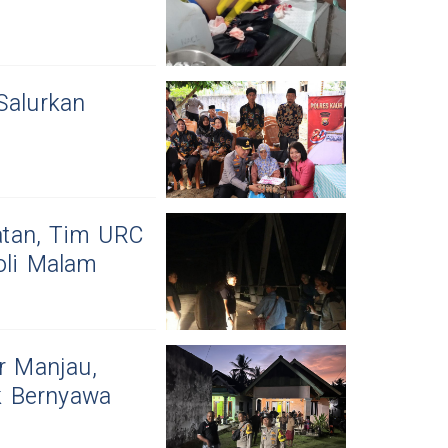
Salurkan
atan, Tim URC
oli Malam
r Manjau,
k Bernyawa