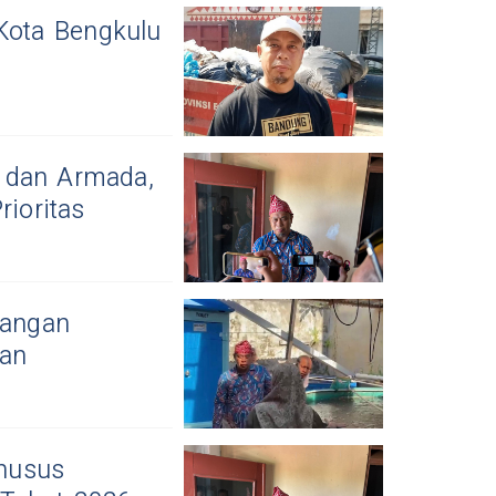
Kota Bengkulu
 dan Armada,
rioritas
bangan
tan
husus