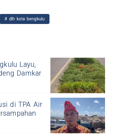
# dlh kota bengkulu
kulu Layu,
ndeng Damkar
si di TPA Air
Persampahan