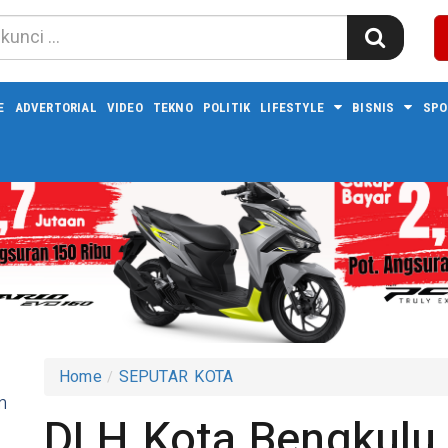
E
ADVERTORIAL
VIDEO
TEKNO
POLITIK
LIFESTYLE
BISNIS
SPO
Home
SEPUTAR KOTA
n
DLH Kota Bengkulu