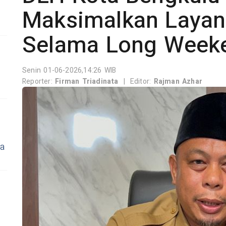
Maksimalkan Layan
Selama Long Week
Senin 01-06-2026,14:26 WIB
Reporter:
Firman Triadinata
|
Editor:
Rajman Azhar
ja