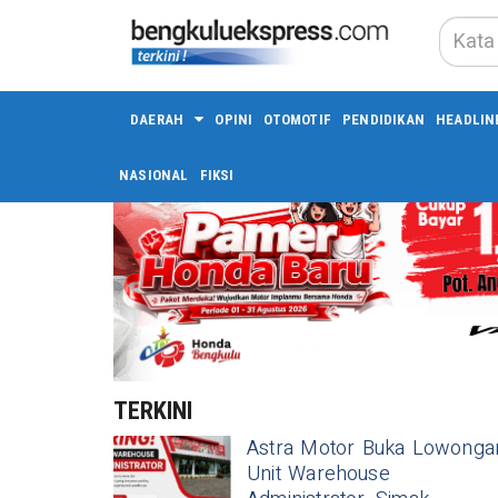
DAERAH
OPINI
OTOMOTIF
PENDIDIKAN
HEADLIN
NASIONAL
FIKSI
TERKINI
Astra Motor Buka Lowonga
Unit Warehouse