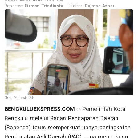
Reporter:
Firman Triadinata
|
Editor:
Rajman Azhar
Noni Yuliesti-IST-
BENGKULUEKSPRESS.COM
– Pemerintah Kota
Bengkulu melalui Badan Pendapatan Daerah
(Bapenda) terus memperkuat upaya peningkatan
Pendapatan Asli Daerah (PAD) guna mendukung