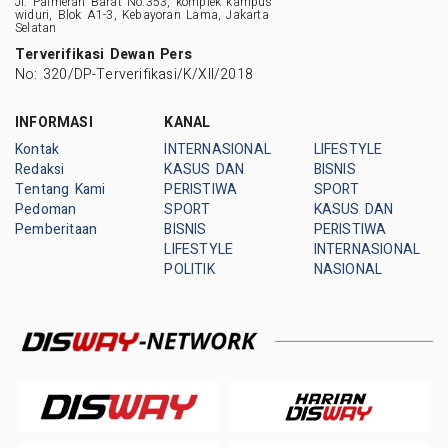
Jl. Palmerah Barat No.353, komplek kampus
widuri, Blok A1-3, Kebayoran Lama, Jakarta
Selatan
Terverifikasi Dewan Pers
No: 320/DP-Terverifikasi/K/XII/2018
INFORMASI
KANAL
Kontak
INTERNASIONAL
LIFESTYLE
Redaksi
KASUS DAN
BISNIS
Tentang Kami
PERISTIWA
SPORT
Pedoman
SPORT
KASUS DAN
Pemberitaan
BISNIS
PERISTIWA
LIFESTYLE
INTERNASIONAL
POLITIK
NASIONAL