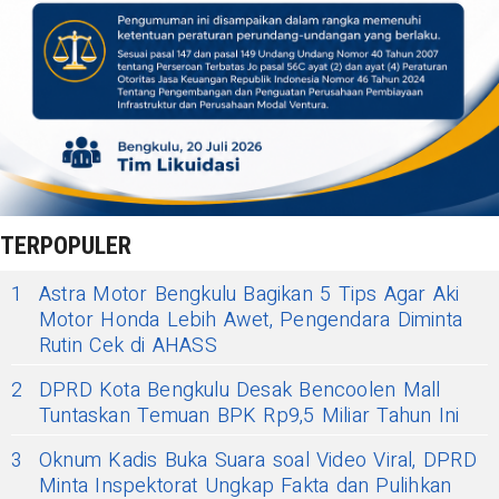
TERPOPULER
1
Astra Motor Bengkulu Bagikan 5 Tips Agar Aki
Motor Honda Lebih Awet, Pengendara Diminta
Rutin Cek di AHASS
2
DPRD Kota Bengkulu Desak Bencoolen Mall
Tuntaskan Temuan BPK Rp9,5 Miliar Tahun Ini
3
Oknum Kadis Buka Suara soal Video Viral, DPRD
Minta Inspektorat Ungkap Fakta dan Pulihkan