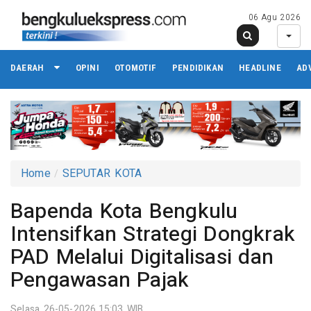
06 Agu 2026
DAERAH
OPINI
OTOMOTIF
PENDIDIKAN
HEADLINE
AD
Home
SEPUTAR KOTA
Bapenda Kota Bengkulu
Intensifkan Strategi Dongkrak
PAD Melalui Digitalisasi dan
Pengawasan Pajak
Selasa 26-05-2026,15:03 WIB