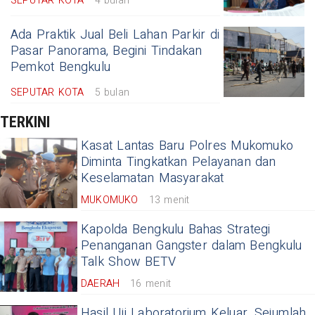
SEPUTAR KOTA
4 bulan
Ada Praktik Jual Beli Lahan Parkir di
Pasar Panorama, Begini Tindakan
Pemkot Bengkulu
SEPUTAR KOTA
5 bulan
TERKINI
Kasat Lantas Baru Polres Mukomuko
Diminta Tingkatkan Pelayanan dan
Keselamatan Masyarakat
MUKOMUKO
13 menit
Kapolda Bengkulu Bahas Strategi
Penanganan Gangster dalam Bengkulu
Talk Show BETV
DAERAH
16 menit
Hasil Uji Laboratorium Keluar, Sejumlah