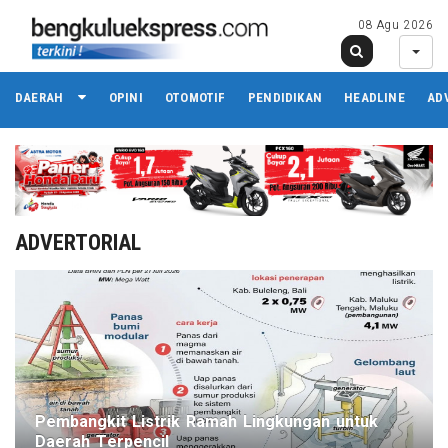
08 Agu 2026
DAERAH
OPINI
OTOMOTIF
PENDIDIKAN
HEADLINE
AD
ADVERTORIAL
Pembangkit Listrik Ramah Lingkungan untuk
Daerah Terpencil