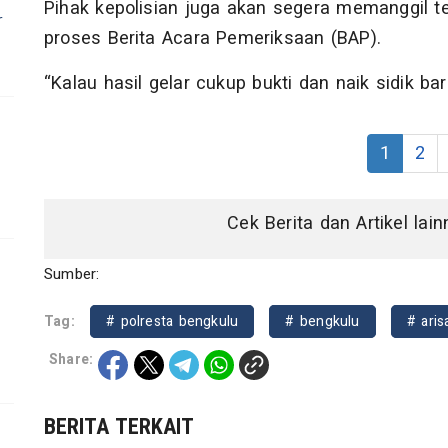
Pihak kepolisian juga akan segera memanggil te
r
proses Berita Acara Pemeriksaan (BAP).
“Kalau hasil gelar cukup bukti dan naik sidik b
1
2
Cek Berita dan Artikel lai
Sumber:
Tag:
# polresta bengkulu
# bengkulu
# ari
Share:
BERITA TERKAIT