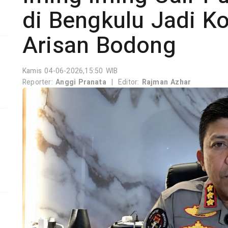
di Bengkulu Jadi K
Arisan Bodong
Kamis 04-06-2026,15:50 WIB
Reporter:
Anggi Pranata
|
Editor:
Rajman Azhar