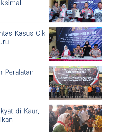
aksimal
ntas Kasus Cik
uru
n Peralatan
kyat di Kaur,
ikan