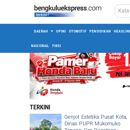
DAERAH
OPINI
OTOMOTIF
PENDIDIKAN
HEADLIN
NASIONAL
FIKSI
TERKINI
Genjot Estetika Pusat Kota,
Dinas PUPR Mukomuko