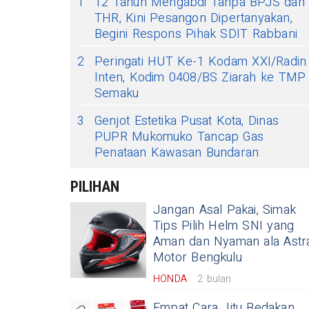
1
12 Tahun Mengabdi Tanpa BPJS dan
THR, Kini Pesangon Dipertanyakan,
Begini Respons Pihak SDIT Rabbani
2
Peringati HUT Ke-1 Kodam XXI/Radin
Inten, Kodim 0408/BS Ziarah ke TMP
Semaku
3
Genjot Estetika Pusat Kota, Dinas
PUPR Mukomuko Tancap Gas
Penataan Kawasan Bundaran
PILIHAN
Jangan Asal Pakai, Simak
Tips Pilih Helm SNI yang
Aman dan Nyaman ala Astr
Motor Bengkulu
HONDA
2 bulan
Empat Cara Jitu Bedakan