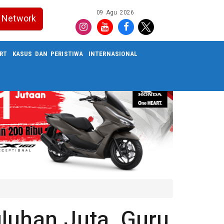
09 Agu 2026
Network
RT
KASUS DAN PERISTIWA
INTERNASIONAL
luhan Juta, Guru