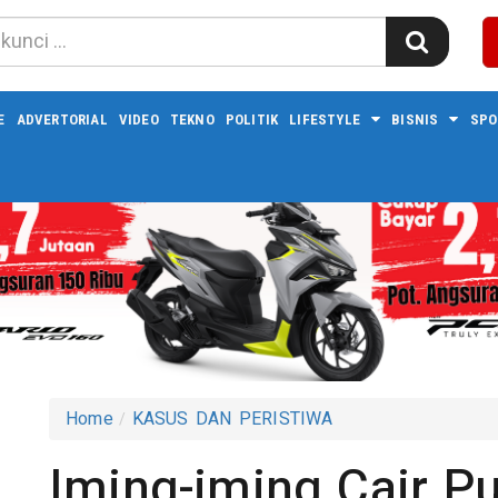
E
ADVERTORIAL
VIDEO
TEKNO
POLITIK
LIFESTYLE
BISNIS
SPO
Home
KASUS DAN PERISTIWA
Iming-iming Cair Pu