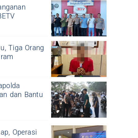
nanganan
BETV
u, Tiga Orang
Gram
apolda
an dan Bantu
ap, Operasi