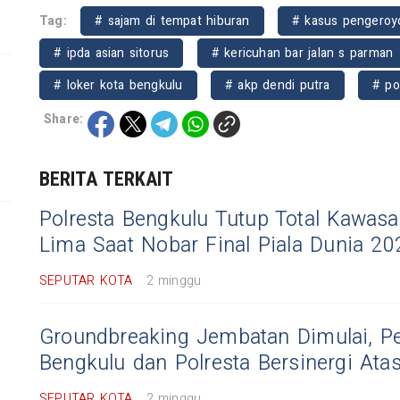
Tag:
# sajam di tempat hiburan
# kasus pengeroy
# ipda asian sitorus
# kericuhan bar jalan s parman
# loker kota bengkulu
# akp dendi putra
# po
Share:
BERITA TERKAIT
Polresta Bengkulu Tutup Total Kawas
Lima Saat Nobar Final Piala Dunia 20
SEPUTAR KOTA
2 minggu
Groundbreaking Jembatan Dimulai, P
Bengkulu dan Polresta Bersinergi Atasi
SEPUTAR KOTA
2 minggu