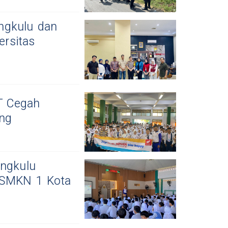
ngkulu dan
rsitas
4T Cegah
ing
engkulu
 SMKN 1 Kota