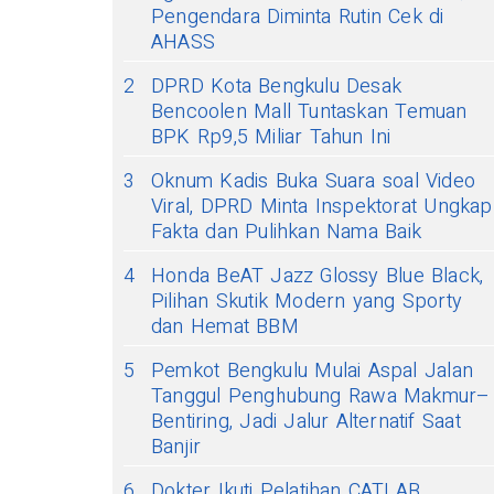
Pengendara Diminta Rutin Cek di
AHASS
2
DPRD Kota Bengkulu Desak
Bencoolen Mall Tuntaskan Temuan
BPK Rp9,5 Miliar Tahun Ini
3
Oknum Kadis Buka Suara soal Video
Viral, DPRD Minta Inspektorat Ungkap
Fakta dan Pulihkan Nama Baik
4
Honda BeAT Jazz Glossy Blue Black,
Pilihan Skutik Modern yang Sporty
dan Hemat BBM
5
Pemkot Bengkulu Mulai Aspal Jalan
Tanggul Penghubung Rawa Makmur–
Bentiring, Jadi Jalur Alternatif Saat
Banjir
6
Dokter Ikuti Pelatihan CATLAB,