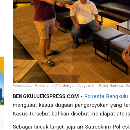
Pencocokan Rekaman CCTV dengan Adegan Riil, Polisi Hadirkan Ko
BENGKULUEKSPRESS.COM
-
Polresta Bengkulu
mengusut kasus dugaan pengeroyokan yang terja
Kasus tersebut bahkan disebut mendapat atensi
Sebagai tindak lanjut, jajaran Satreskrim Polr