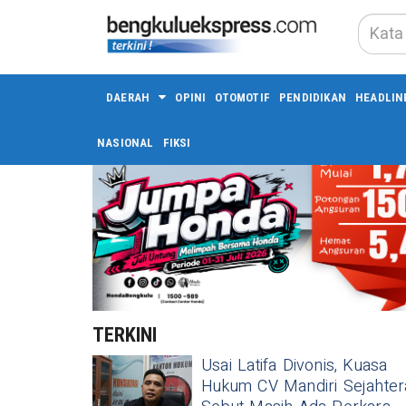
DAERAH
OPINI
OTOMOTIF
PENDIDIKAN
HEADLIN
NASIONAL
FIKSI
TERKINI
Usai Latifa Divonis, Kuasa
Hukum CV Mandiri Sejahter