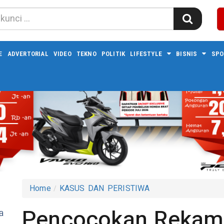
E
ADVERTORIAL
VIDEO
TEKNO
POLITIK
LIFESTYLE
BISNIS
SPO
Home
KASUS DAN PERISTIWA
Pencocokan Rekam
a