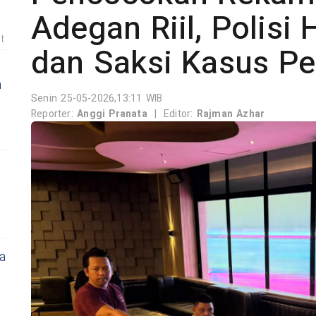
Adegan Riil, Polisi
t
dan Saksi Kasus P
h
Senin 25-05-2026,13:11 WIB
Reporter:
Anggi Pranata
|
Editor:
Rajman Azhar
a