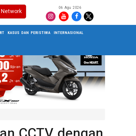
06 Agu 2026
Network
RT
KASUS DAN PERISTIWA
INTERNASIONAL
an CCTV dengan