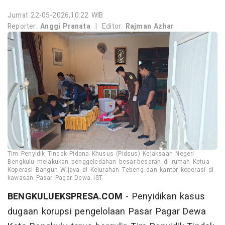
Jumat 22-05-2026,10:22 WIB
Reporter:
Anggi Pranata
|
Editor:
Rajman Azhar
Tim Penyidik Tindak Pidana Khusus (Pidsus) Kejaksaan Negeri
Bengkulu melakukan penggeledahan besar-besaran di rumah Ketua
Koperasi Bangun Wijaya di Kelurahan Tebeng dan kantor koperasi di
kawasan Pasar Pagar Dewa.-IST-
BENGKULUEKSPRESA.COM
- Penyidikan kasus
dugaan korupsi pengelolaan Pasar Pagar Dewa