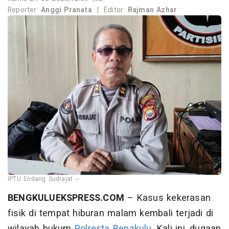
Reporter:
Anggi Pranata
|
Editor:
Rajman Azhar
IPTU Endang Sudrajat --
BENGKULUEKSPRESS.COM
– Kasus kekerasan
fisik di tempat hiburan malam kembali terjadi di
wilayah hukum
Polresta Bengkulu
. Kali ini, dugaan