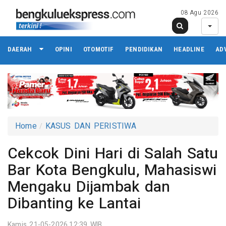
08 Agu 2026
DAERAH
OPINI
OTOMOTIF
PENDIDIKAN
HEADLINE
AD
Home
KASUS DAN PERISTIWA
Cekcok Dini Hari di Salah Satu
Bar Kota Bengkulu, Mahasiswi
Mengaku Dijambak dan
Dibanting ke Lantai
Kamis 21-05-2026,12:39 WIB