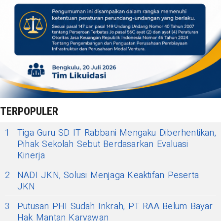
TERPOPULER
1
Tiga Guru SD IT Rabbani Mengaku Diberhentikan,
Pihak Sekolah Sebut Berdasarkan Evaluasi
Kinerja
2
NADI JKN, Solusi Menjaga Keaktifan Peserta
JKN
3
Putusan PHI Sudah Inkrah, PT RAA Belum Bayar
Hak Mantan Karyawan