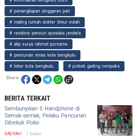
# kriminalitas bengkulu 2026
# penangkapan singgaran pati
# maling rumah dokter timur indah
# residivis pencuri spesialis jendela
# akp surya rahmat purnama
# pencurian emas kota bengkulu
# loker kota bengkulu
# polsek gading cempaka
Share:
BERITA TERKAIT
Sembunyikan 5 Handphone di
Semak-semak, Pelaku Pencurian
Dibekuk Polisi
DAERAH
1 bulan