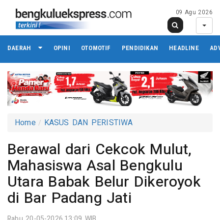
09 Agu 2026
DAERAH
OPINI
OTOMOTIF
PENDIDIKAN
HEADLINE
AD
Home
KASUS DAN PERISTIWA
Berawal dari Cekcok Mulut,
Mahasiswa Asal Bengkulu
Utara Babak Belur Dikeroyok
di Bar Padang Jati
Rabu 20-05-2026,13:09 WIB