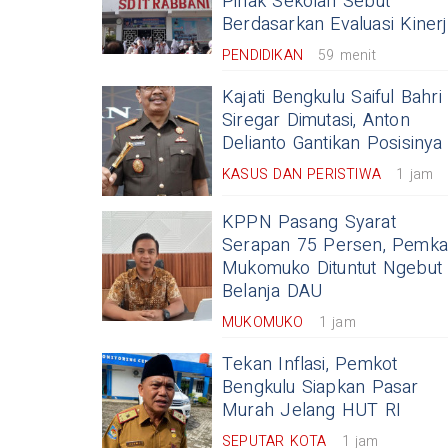
Pihak Sekolah Sebut
Berdasarkan Evaluasi Kiner
PENDIDIKAN
59 menit
Kajati Bengkulu Saiful Bahri
Siregar Dimutasi, Anton
Delianto Gantikan Posisinya
KASUS DAN PERISTIWA
1 jam
KPPN Pasang Syarat
Serapan 75 Persen, Pemk
Mukomuko Dituntut Ngebut
Belanja DAU
MUKOMUKO
1 jam
Tekan Inflasi, Pemkot
Bengkulu Siapkan Pasar
Murah Jelang HUT RI
SEPUTAR KOTA
1 jam