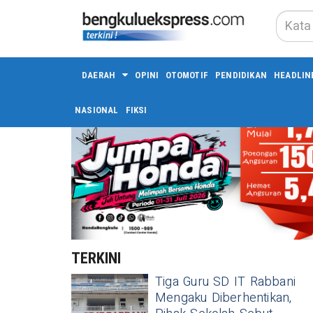
DAERAH
OPINI
OTOMOTIF
PENDIDIKAN
HEADLIN
NASIONAL
FIKSI
TERKINI
Tiga Guru SD IT Rabbani
Mengaku Diberhentikan,