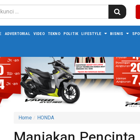
E
ADVERTORIAL
VIDEO
TEKNO
POLITIK
LIFESTYLE
BISNIS
SPO
Home
HONDA
Manjakan Pencinta 