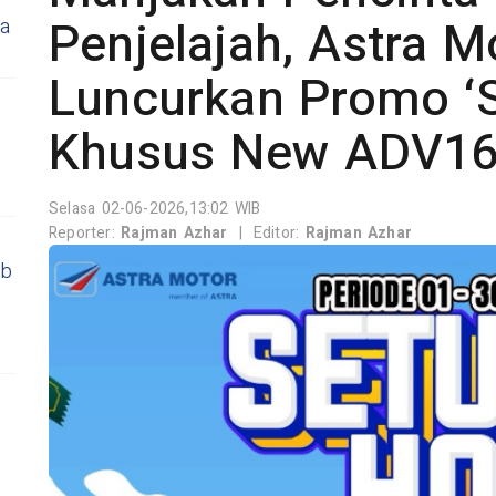
Penjelajah, Astra M
ja
Luncurkan Promo 
Khusus New ADV1
Selasa 02-06-2026,13:02 WIB
Reporter:
Rajman Azhar
|
Editor:
Rajman Azhar
ab