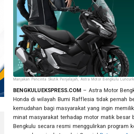
Manjakan Pencinta Skutik Penjelajah, Astra Motor Bengkulu Lunc
BENGKULUEKSPRESS.COM
– Astra Motor Beng
Honda di wilayah Bumi Rafflesia tidak pernah 
kemudahan bagi masyarakat yang ingin memiliki
minat masyarakat terhadap motor matik besar 
Bengkulu secara resmi menggulirkan program k