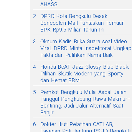
AHASS
2
DPRD Kota Bengkulu Desak
Bencoolen Mall Tuntaskan Temuan
BPK Rp9,5 Miliar Tahun Ini
3
Oknum Kadis Buka Suara soal Video
Viral, DPRD Minta Inspektorat Ungkap
Fakta dan Pulihkan Nama Baik
4
Honda BeAT Jazz Glossy Blue Black,
Pilihan Skutik Modern yang Sporty
dan Hemat BBM
5
Pemkot Bengkulu Mulai Aspal Jalan
Tanggul Penghubung Rawa Makmur–
Bentiring, Jadi Jalur Alternatif Saat
Banjir
6
Dokter Ikuti Pelatihan CATLAB,
Layanan Poli Jantung RSHD Bengkulu