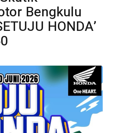
otor Bengkulu
‘SETUJU HONDA’
60