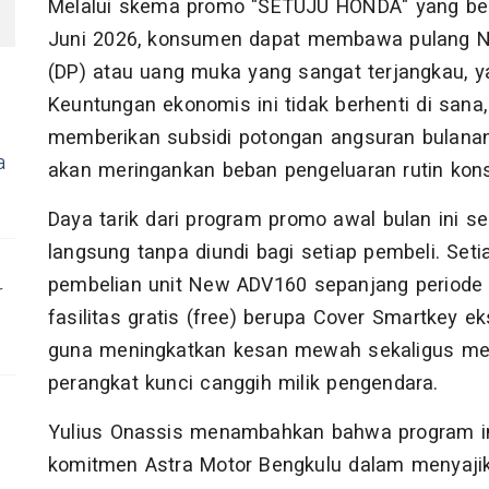
Melalui skema promo "SETUJU HONDA" yang berl
Juni 2026, konsumen dapat membawa pulang N
(DP) atau uang muka yang sangat terjangkau, yai
Keuntungan ekonomis ini tidak berhenti di sana
memberikan subsidi potongan angsuran bulanan
a
akan meringankan beban pengeluaran rutin ko
Daya tarik dari program promo awal bulan ini 
langsung tanpa diundi bagi setiap pembeli. Se
pembelian unit New ADV160 sepanjang periode
r
fasilitas gratis (free) berupa Cover Smartkey eks
guna meningkatkan kesan mewah sekaligus me
perangkat kunci canggih milik pengendara.
Yulius Onassis menambahkan bahwa program in
komitmen Astra Motor Bengkulu dalam menyaji