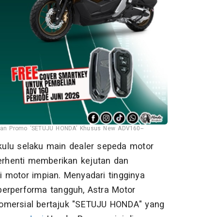
urkan Promo ‘SETUJU HONDA’ Khusus New ADV160--
kulu selaku main dealer sepeda motor
berhenti memberikan kejutan dan
 motor impian. Menyadari tingginya
berperforma tangguh, Astra Motor
omersial bertajuk "SETUJU HONDA" yang