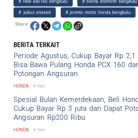
# new adv160 bengkulu
# berita otomotif bengkul
# yulius onassis
# promo motor honda bengkulu
Share:
BERITA TERKAIT
Periode Agustus, Cukup Bayar Rp 2,1
Bisa Bawa Pulang Honda PCX 160 da
Potongan Angsuran
HONDA
4 hari
Spesial Bulan Kemerdekaan, Beli Ho
Cukup Bayar Rp 3 juta dan Dapat Pot
Angsuran Rp200 Ribu
HONDA
4 hari