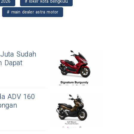
u 2026
# loker kota bengkulu
# main dealer astra motor
 Juta Sudah
n Dapat
nda ADV 160
ongan