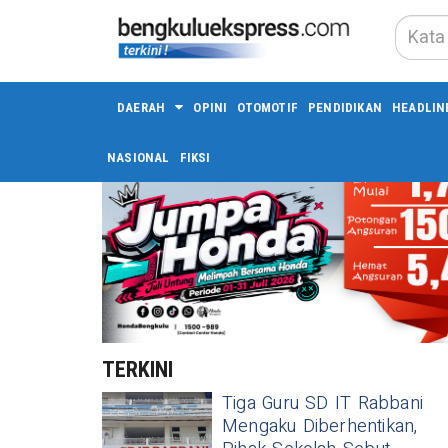
DAERAH
OPINI
OTOMOTIF
PENDIDIKAN
HEADLIN
NASIONAL
FIKSI
TERKINI
Tiga Guru SD IT Rabbani
Mengaku Diberhentikan,