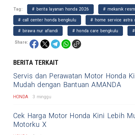
Tag:
# berita layanan honda 2026
# mekanik resm
# call center honda bengkulu
# home service astra
# birawa nur afiandi
# honda care bengkulu
#
Share:
BERITA TERKAIT
Servis dan Perawatan Motor Honda Ki
Mudah dengan Bantuan AMANDA
HONDA
3 minggu
Cek Harga Motor Honda Kini Lebih M
Motorku X