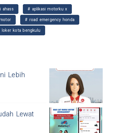
i ahass
# aplikasi motorku x
 motor
# road emergency honda
 loker kota bengkulu
ni Lebih
udah Lewat