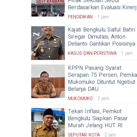
Pihak Sekolah Sebut
Berdasarkan Evaluasi Kiner
PENDIDIKAN
1 jam
Kajati Bengkulu Saiful Bahri
Siregar Dimutasi, Anton
Delianto Gantikan Posisinya
KASUS DAN PERISTIWA
1 jam
KPPN Pasang Syarat
Serapan 75 Persen, Pemk
Mukomuko Dituntut Ngebut
Belanja DAU
MUKOMUKO
2 jam
Tekan Inflasi, Pemkot
Bengkulu Siapkan Pasar
Murah Jelang HUT RI
SEPUTAR KOTA
2 jam