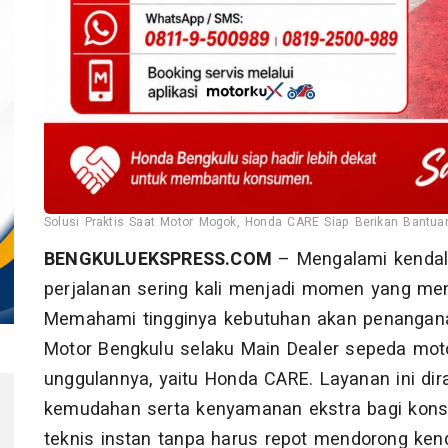
Solusi Praktis Saat Motor Mogok, Honda CARE Siap Berikan Bantuan
BENGKULUEKSPRESS.COM
– Mengalami kendal
perjalanan sering kali menjadi momen yang me
Memahami tingginya kebutuhan akan penangana
Motor Bengkulu selaku Main Dealer sepeda moto
unggulannya, yaitu Honda CARE. Layanan ini d
kemudahan serta kenyamanan ekstra bagi kon
teknis instan tanpa harus repot mendorong ken