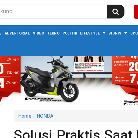
E
ADVERTORIAL
VIDEO
TEKNO
POLITIK
LIFESTYLE
BISNIS
SPO
Home
HONDA
Solusi Praktis Saa