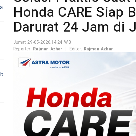
Honda CARE Siap B
ja
Darurat 24 Jam di 
Jumat 29-05-2026,14:24 WIB
Reporter:
Rajman Azhar
|
Editor:
Rajman Azhar
ab