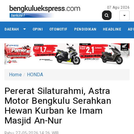
07 Agu 2026
DAERAH
OPINI
OTOMOTIF
PENDIDIKAN
HEADLINE
AD
Home
HONDA
Pererat Silaturahmi, Astra
Motor Bengkulu Serahkan
Hewan Kurban ke Imam
Masjid An-Nur
Rabu 27-05-2026,14:26 WIB