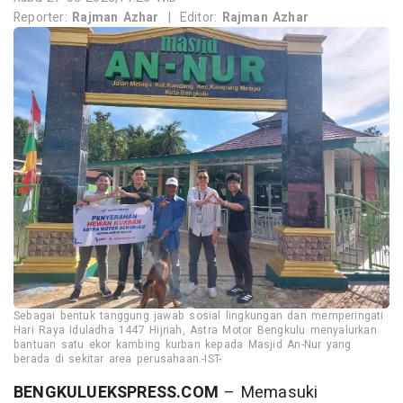
Reporter:
Rajman Azhar
|
Editor:
Rajman Azhar
Sebagai bentuk tanggung jawab sosial lingkungan dan memperingati
Hari Raya Iduladha 1447 Hijriah, Astra Motor Bengkulu menyalurkan
bantuan satu ekor kambing kurban kepada Masjid An-Nur yang
berada di sekitar area perusahaan.-IST-
BENGKULUEKSPRESS.COM
– Memasuki