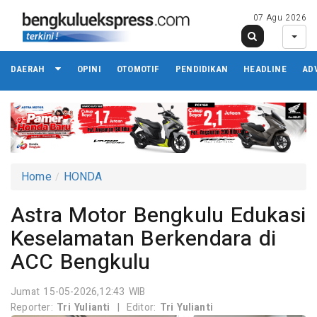
07 Agu 2026
DAERAH
OPINI
OTOMOTIF
PENDIDIKAN
HEADLINE
AD
Home
HONDA
Astra Motor Bengkulu Edukasi
Keselamatan Berkendara di
ACC Bengkulu
Jumat 15-05-2026,12:43 WIB
Reporter:
Tri Yulianti
|
Editor:
Tri Yulianti