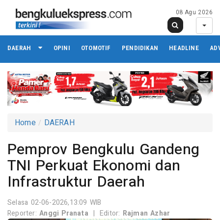
08 Agu 2026
DAERAH
OPINI
OTOMOTIF
PENDIDIKAN
HEADLINE
AD
Home
DAERAH
Pemprov Bengkulu Gandeng
TNI Perkuat Ekonomi dan
Infrastruktur Daerah
Selasa 02-06-2026,13:09 WIB
Reporter:
Anggi Pranata
|
Editor:
Rajman Azhar