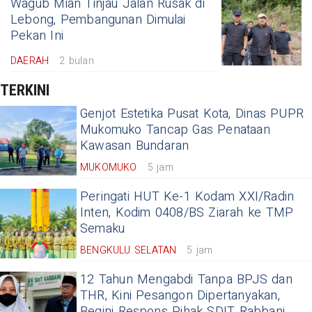
Wagub Mian Tinjau Jalan Rusak di
Lebong, Pembangunan Dimulai
Pekan Ini
DAERAH
2 bulan
TERKINI
Genjot Estetika Pusat Kota, Dinas PUPR
Mukomuko Tancap Gas Penataan
Kawasan Bundaran
MUKOMUKO
5 jam
Peringati HUT Ke-1 Kodam XXI/Radin
Inten, Kodim 0408/BS Ziarah ke TMP
Semaku
BENGKULU SELATAN
5 jam
12 Tahun Mengabdi Tanpa BPJS dan
THR, Kini Pesangon Dipertanyakan,
Begini Respons Pihak SDIT Rabbani