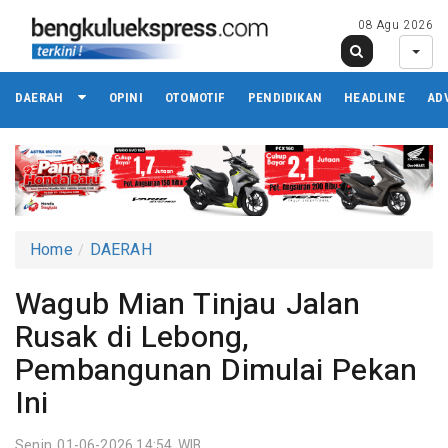
08 Agu 2026
DAERAH
OPINI
OTOMOTIF
PENDIDIKAN
HEADLINE
AD
Home
DAERAH
Wagub Mian Tinjau Jalan
Rusak di Lebong,
Pembangunan Dimulai Pekan
Ini
Senin 01-06-2026,14:54 WIB