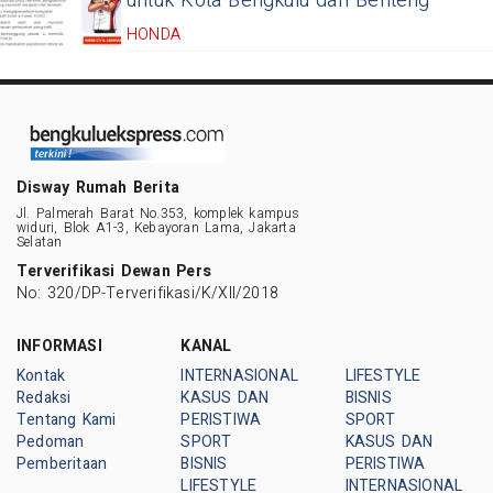
untuk Kota Bengkulu dan Benteng
HONDA
Disway Rumah Berita
Jl. Palmerah Barat No.353, komplek kampus
widuri, Blok A1-3, Kebayoran Lama, Jakarta
Selatan
Terverifikasi Dewan Pers
No: 320/DP-Terverifikasi/K/XII/2018
INFORMASI
KANAL
Kontak
INTERNASIONAL
LIFESTYLE
Redaksi
KASUS DAN
BISNIS
Tentang Kami
PERISTIWA
SPORT
Pedoman
SPORT
KASUS DAN
Pemberitaan
BISNIS
PERISTIWA
LIFESTYLE
INTERNASIONAL