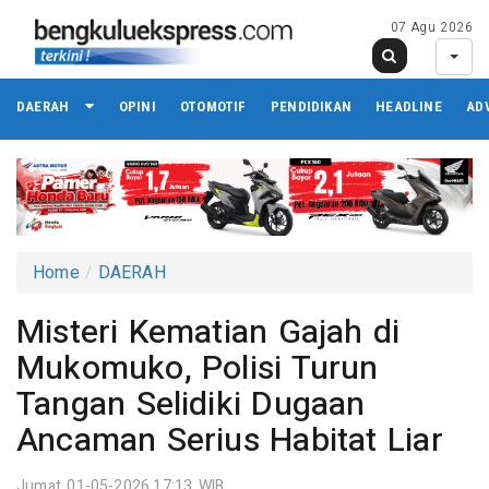
07 Agu 2026
DAERAH
OPINI
OTOMOTIF
PENDIDIKAN
HEADLINE
AD
Home
DAERAH
Misteri Kematian Gajah di
Mukomuko, Polisi Turun
Tangan Selidiki Dugaan
Ancaman Serius Habitat Liar
Jumat 01-05-2026,17:13 WIB