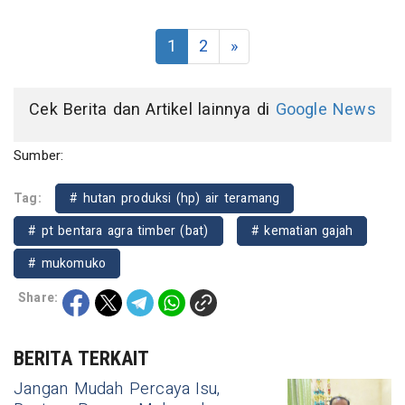
1
2
»
Cek Berita dan Artikel lainnya di
Google News
Sumber:
Tag:
# hutan produksi (hp) air teramang
# pt bentara agra timber (bat)
# kematian gajah
# mukomuko
Share:
BERITA TERKAIT
Jangan Mudah Percaya Isu,