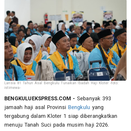
Lansia 81 Tahun Asal Bengkulu Tunaikan Ibadah Haji Kloter -foto:
istimewa-
BENGKULUEKSPRESS.COM -
Sebanyak 393
jamaah haji asal Provinsi
Bengkulu
yang
tergabung dalam Kloter 1 siap diberangkatkan
menuju Tanah Suci pada musim haji 2026.