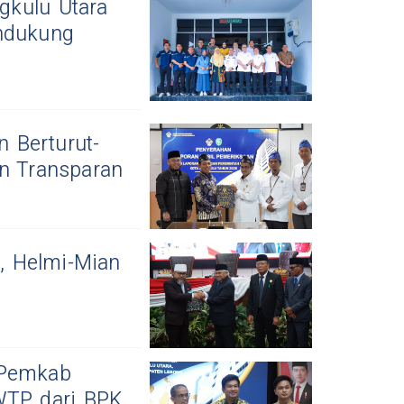
gkulu Utara
endukung
 Berturut-
an Transparan
, Helmi-Mian
 Pemkab
WTP dari BPK