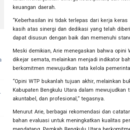
keuangan daerah.
“Keberhasilan ini tidak terlepas dari kerja ke
kasih atas sinergi dan dedikasi yang telah dib
dapat disusun dengan baik dan memenuhi stand
Meski demikian, Arie menegaskan bahwa opini 
dikejar semata, melainkan menjadi indikator b
a
berkomitmen mewujudkan tata kelola pemerinta
“Opini WTP bukanlah tujuan akhir, melainkan b
Kabupaten Bengkulu Utara dalam mewujudkan ta
r
akuntabel, dan profesional,” tegasnya.
Menurut Arie, berbagai rekomendasi dan catata
bahan evaluasi untuk meningkatkan kualitas p
mendatang. Pemkab Bengkulu Utara berkomitme