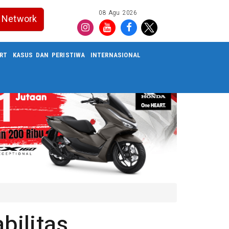
08 Agu 2026
Network
RT
KASUS DAN PERISTIWA
INTERNASIONAL
bilitas