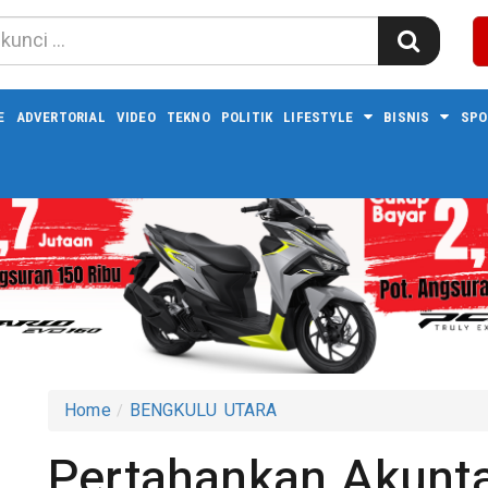
E
ADVERTORIAL
VIDEO
TEKNO
POLITIK
LIFESTYLE
BISNIS
SPO
Home
BENGKULU UTARA
Pertahankan Akunta