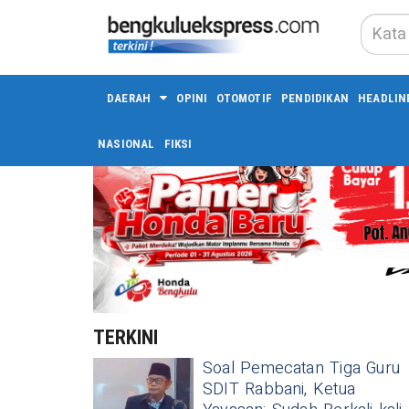
DAERAH
OPINI
OTOMOTIF
PENDIDIKAN
HEADLIN
NASIONAL
FIKSI
TERKINI
Soal Pemecatan Tiga Guru
SDIT Rabbani, Ketua