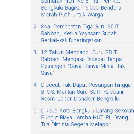
1
Semarak HUT Ke-81 RI, Pemkot
Bengkulu Bagikan 5.000 Bendera
Merah Putih untuk Warga
2
Soal Pemecatan Tiga Guru SDIT
Rabbani, Ketua Yayasan: Sudah
Berkali-kali Diperingatkan
3
12 Tahun Mengabdi, Guru SDIT
Rabbani Mengaku Dipecat Tanpa
Pesangon: "Saya Hanya Minta Hak
Saya"
4
Dipecat, Tak Dapat Pesangon hingga
BPJS, Mantan Guru SDIT Rabbani
Resmi Lapor Disnaker Bengkulu
5
Dikbud Kota Bengkulu Larang Sekola
Pungut Biaya Lomba HUT RI, Orang
Tua Diminta Segera Melapor